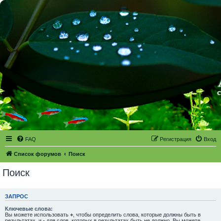
FAQ
Регистрация
Вход
Список форумов
Поиск
Поиск
ЗАПРОС
Ключевые слова:
Вы можете использовать
+
, чтобы определить слова, которые должны быть в
результатах, и
-
для слов, которых в результатах быть не должно. Вы можете