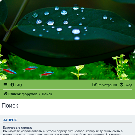
FAQ
Регистрация
Вход
Список форумов
Поиск
Поиск
ЗАПРОС
Ключевые слова:
Вы можете использовать
+
, чтобы определить слова, которые должны быть в
результатах, и
-
для слов, которых в результатах быть не должно. Вы можете