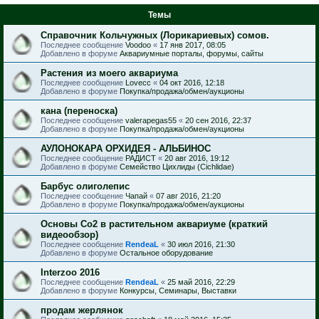
Темы
Справочник Кольчужных (Лорикариевых) сомов.
Последнее сообщение
Voodoo
«
17 янв 2017, 08:05
Добавлено в форуме
Аквариумные порталы, форумы, сайты
Растения из моего аквариума
Последнее сообщение
Lovecc
«
04 окт 2016, 12:18
Добавлено в форуме
Покупка/продажа/обмен/аукционы
кана (переноска)
Последнее сообщение
valerapegas55
«
20 сен 2016, 22:37
Добавлено в форуме
Покупка/продажа/обмен/аукционы
АУЛОНОКАРА ОРХИДЕЯ - АЛЬБИНОС
Последнее сообщение
РАДИСТ
«
20 авг 2016, 19:12
Добавлено в форуме
Семейство Цихлиды (Cichlidae)
Барбус олиголепис
Последнее сообщение
Чапай
«
07 авг 2016, 21:20
Добавлено в форуме
Покупка/продажа/обмен/аукционы
Основы Со2 в растительном аквариуме (краткий
видеообзор)
Последнее сообщение
RendeaL
«
30 июл 2016, 21:30
Добавлено в форуме
Остальное оборудование
Interzoo 2016
Последнее сообщение
RendeaL
«
25 май 2016, 22:29
Добавлено в форуме
Конкурсы, Семинары, Выставки
продам жерлянок