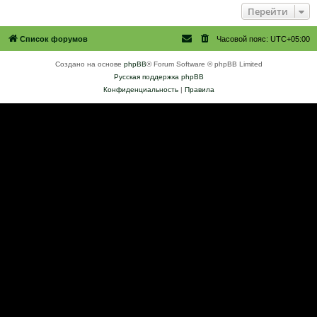
Перейти
Список форумов
Часовой пояс:
UTC+05:00
Создано на основе
phpBB
® Forum Software © phpBB Limited
Русская поддержка phpBB
Конфиденциальность
|
Правила