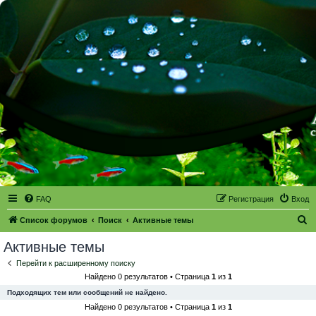
FAQ
Регистрация
Вход
П
Список форумов
Поиск
Активные темы
о
Активные темы
и
Перейти к расширенному поиску
с
Найдено 0 результатов • Страница
1
из
1
к
Подходящих тем или сообщений не найдено.
Найдено 0 результатов • Страница
1
из
1