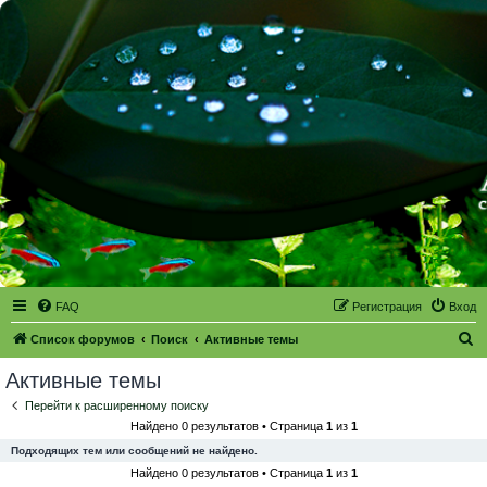
FAQ
Регистрация
Вход
П
Список форумов
Поиск
Активные темы
о
Активные темы
и
Перейти к расширенному поиску
с
Найдено 0 результатов • Страница
1
из
1
к
Подходящих тем или сообщений не найдено.
Найдено 0 результатов • Страница
1
из
1