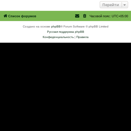
Перейти
Список форумов
Часовой пояс:
UTC+05:00
Создано на основе
phpBB
® Forum Software © phpBB Limited
Русская поддержка phpBB
Конфиденциальность
|
Правила