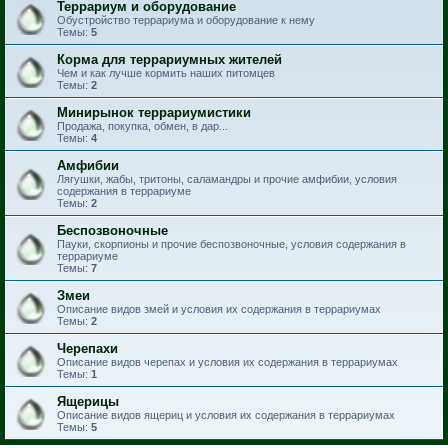
Террариум и оборудование
Обустройство террариума и оборудование к нему
Темы:
5
Корма для террариумных жителей
Чем и как лучше кормить наших питомцев
Темы:
2
Минирынок террариумистики
Продажа, покупка, обмен, в дар...
Темы:
4
Амфибии
Лягушки, жабы, тритоны, саламандры и прочие амфибии, условия
содержания в террариуме
Темы:
2
Беспозвоночные
Пауки, скорпионы и прочие беспозвоночные, условия содержания в
террариуме
Темы:
7
Змеи
Описание видов змей и условия их содержания в террариумах
Темы:
2
Черепахи
Описание видов черепах и условия их содержания в террариумах
Темы:
1
Ящерицы
Описание видов ящериц и условия их содержания в террариумах
Темы:
5