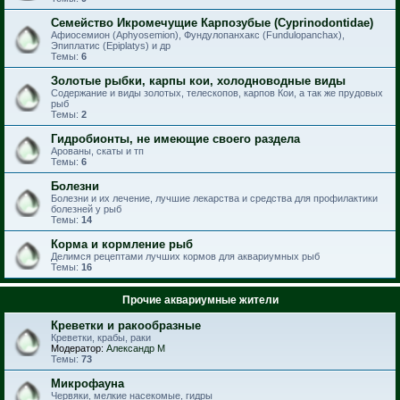
Семейство Икромечущие Карпозубые (Cyprinodontidae)
Афиосемион (Aphyosemion), Фундулопанхакс (Fundulopanchax),
Эпиплатис (Epiplatys) и др
Темы:
6
Золотые рыбки, карпы кои, холодноводные виды
Содержание и виды золотых, телескопов, карпов Кои, а так же прудовых
рыб
Темы:
2
Гидробионты, не имеющие своего раздела
Арованы, скаты и тп
Темы:
6
Болезни
Болезни и их лечение, лучшие лекарства и средства для профилактики
болезней у рыб
Темы:
14
Корма и кормление рыб
Делимся рецептами лучших кормов для аквариумных рыб
Темы:
16
Прочие аквариумные жители
Креветки и ракообразные
Креветки, крабы, раки
Модератор:
Александр М
Темы:
73
Микрофауна
Червяки, мелкие насекомые, гидры