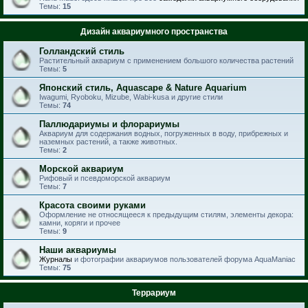
Темы:
15
Дизайн аквариумного пространства
Голландский стиль
Растительный аквариум с применением большого количества растений
Темы:
5
Японский стиль, Aquascape & Nature Aquarium
Iwagumi, Ryoboku, Mizube, Wabi-kusa и другие стили
Темы:
74
Паллюдариумы и флорариумы
Аквариум для содержания водных, погруженных в воду, прибрежных и
наземных растений, а также животных.
Темы:
2
Морской аквариум
Рифовый и псевдоморской аквариум
Темы:
7
Красота своими руками
Оформление не относящееся к предыдущим стилям, элементы декора:
камни, коряги и прочее
Темы:
9
Наши аквариумы
Журналы
и фотографии аквариумов пользователей форума AquaManiac
Темы:
75
Террариум