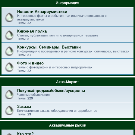
Информация
Новости Аквариумистики
Интересные факты и события, так или иначе связанные с
аквариумистикой
Темы:
32
Книжная полка
Статьи, публикации, книги по аквариумной тематике
Темы:
8
Конкурсы, Семинары, Выставки
Информация о проводимых в регионе конкурсах, семинарах, выставках
Темы:
81
Фото и видео
Темы о фотографии и интересных видеороликах
Темы:
22
Аква-Маркет
Покупка/продажа/обмен/аукционы
Частные объявления
Темы:
229
Заказы
Коллективные заказы оборудования и гидробионтов
Темы:
29
Аквариумные рыбки
Кто это?