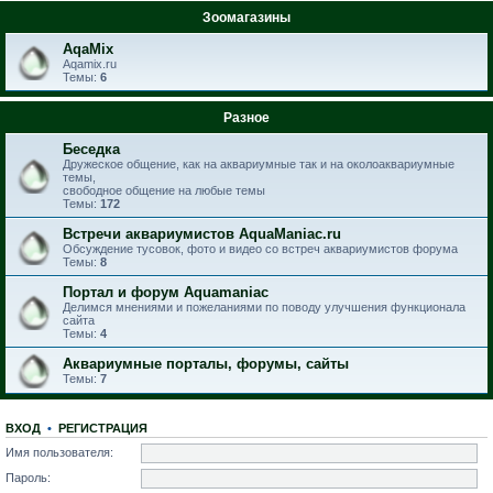
Зоомагазины
AqaMix
Aqamix.ru
Темы:
6
Разное
Беседка
Дружеское общение, как на аквариумные так и на околоаквариумные
темы,
свободное общение на любые темы
Темы:
172
Встречи аквариумистов AquaManiac.ru
Обсуждение тусовок, фото и видео со встреч аквариумистов форума
Темы:
8
Портал и форум Aquamaniac
Делимся мнениями и пожеланиями по поводу улучшения функционала
сайта
Темы:
4
Аквариумные порталы, форумы, сайты
Темы:
7
ВХОД
•
РЕГИСТРАЦИЯ
Имя пользователя:
Пароль: