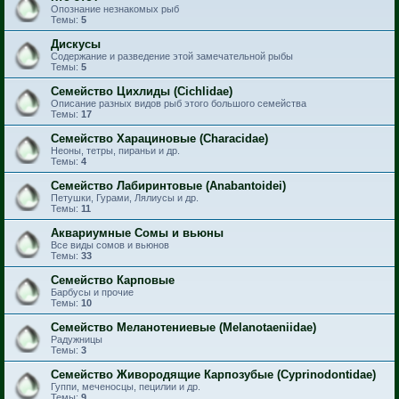
Опознание незнакомых рыб
Темы:
5
Дискусы
Содержание и разведение этой замечательной рыбы
Темы:
5
Семейство Цихлиды (Cichlidae)
Описание разных видов рыб этого большого семейства
Темы:
17
Семейство Харациновые (Characidae)
Неоны, тетры, пираньи и др.
Темы:
4
Семейство Лабиринтовые (Anabantoidei)
Петушки, Гурами, Лялиусы и др.
Темы:
11
Аквариумные Сомы и вьюны
Все виды сомов и вьюнов
Темы:
33
Семейство Карповые
Барбусы и прочие
Темы:
10
Семейство Меланотениевые (Melanotaeniidae)
Радужницы
Темы:
3
Семейство Живородящие Карпозубые (Cyprinodontidae)
Гуппи, меченосцы, пецилии и др.
Темы:
9