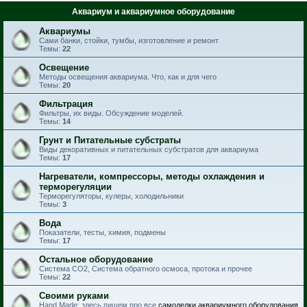
Аквариум и аквариумное оборудование
Аквариумы
Сами банки, стойки, тумбы, изготовление и ремонт
Темы:
22
Освещение
Методы освещения аквариума. Что, как и для чего
Темы:
20
Фильтрация
Фильтры, их виды. Обсуждение моделей.
Темы:
14
Грунт и Питательные субстраты
Виды декоративных и питательных субстратов для аквариума
Темы:
17
Нагреватели, компрессоры, методы охлаждения и
терморегуляции
Терморегуляторы, кулеры, холодильники
Темы:
3
Вода
Показатели, тесты, химия, подмены
Темы:
17
Остальное оборудование
Система CO2, Система обратного осмоса, протока и прочее
Темы:
22
Своими руками
Hand Made: здесь пишем про все
самоделки аквариумного оборудования