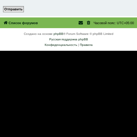
Список форумов
Часовой пояс:
UTC+05:00
Создано на основе
phpBB
® Forum Software © phpBB Limited
Русская поддержка phpBB
Конфиденциальность
|
Правила