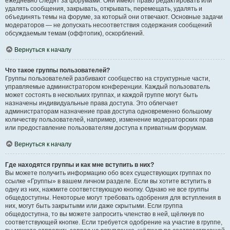
ежедневно следят за форумами. Они имеют право редактировать или
удалять сообщения, закрывать, открывать, перемещать, удалять и
объединять темы на форуме, за который они отвечают. Основные задачи
модераторов — не допускать несоответствия содержания сообщений
обсуждаемым темам (оффтопик), оскорблений.
Вернуться к началу
Что такое группы пользователей?
Группы пользователей разбивают сообщество на структурные части,
управляемые администратором конференции. Каждый пользователь
может состоять в нескольких группах, и каждой группе могут быть
назначены индивидуальные права доступа. Это облегчает
администраторам назначение прав доступа одновременно большому
количеству пользователей, например, изменение модераторских прав
или предоставление пользователям доступа к приватным форумам.
Вернуться к началу
Где находятся группы и как мне вступить в них?
Вы можете получить информацию обо всех существующих группах по
ссылке «Группы» в вашем личном разделе. Если вы хотите вступить в
одну из них, нажмите соответствующую кнопку. Однако не все группы
общедоступны. Некоторые могут требовать одобрения для вступления в
них, могут быть закрытыми или даже скрытыми. Если группа
общедоступна, то вы можете запросить членство в ней, щёлкнув по
соответствующей кнопке. Если требуется одобрение на участие в группе,