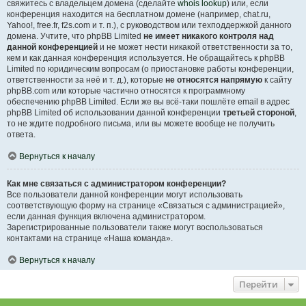
свяжитесь с владельцем домена (сделайте
whois lookup
) или, если
конференция находится на бесплатном домене (например, chat.ru,
Yahoo!, free.fr, f2s.com и т. п.), с руководством или техподдержкой данного
домена. Учтите, что phpBB Limited
не имеет никакого контроля над
данной конференцией
и не может нести никакой ответственности за то,
кем и как данная конференция используется. Не обращайтесь к phpBB
Limited по юридическим вопросам (о приостановке работы конференции,
ответственности за неё и т. д.), которые
не относятся напрямую
к сайту
phpBB.com или которые частично относятся к программному
обеспечению phpBB Limited. Если же вы всё-таки пошлёте email в адрес
phpBB Limited об использовании данной конференции
третьей стороной
,
то не ждите подробного письма, или вы можете вообще не получить
ответа.
Вернуться к началу
Как мне связаться с администратором конференции?
Все пользователи данной конференции могут использовать
соответствующую форму на странице «Связаться с администрацией»,
если данная функция включена администратором.
Зарегистрированные пользователи также могут воспользоваться
контактами на странице «Наша команда».
Вернуться к началу
Перейти