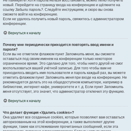
Не паникуйте! Хотя пароль нельзя восстановить, можно легко получить
новый. Перейдите на страницу входа на конференцию и щёлкните на
ссылку
Забыли пароль?
. Следуйте инструкциям, и скоро вы снова
сможете войти на конференцию.
Если не удалось получить новый пароль, свяжитесь с администратором
конференции.
Вернуться к началу
Почему мне периодически приходится повторять ввод имени и
пароля?
Если вы не отметили флажком пункт
Запомнить меня
, вы сможете
оставаться под своим именем на конференции только некоторое
ограниченное время. Это сделано для того, чтобы никто другой не смог
воспользоваться вашей учётной записью. Для того чтобы вам не
приходилось вводить имя пользователя и пароль каждый раз, вы можете
отметить флажком пункт
Запомнить меня
при входе на конференцию. Не
рекомендуется делать это на общедоступном компьютере, например в
библиотеке, интернет-кафе, университете и т. д. Если пункт
Запомнить
меня
отсутствует, это значит, что администратор отключил эту функцию.
Вернуться к началу
Что делает функция «Удалить cookies»?
Она удаляет все созданные cookies, которые позволяют вам оставаться
авторизованным на этой конференции, а также выполняют другие
функции, такие как отслеживание прочитанных сообщений, если эта