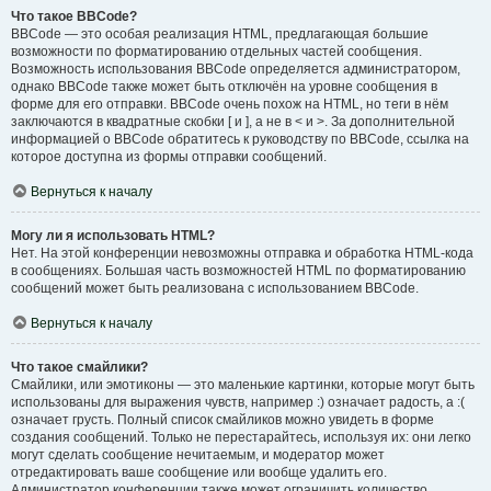
Что такое BBCode?
BBCode — это особая реализация HTML, предлагающая большие
возможности по форматированию отдельных частей сообщения.
Возможность использования BBCode определяется администратором,
однако BBCode также может быть отключён на уровне сообщения в
форме для его отправки. BBCode очень похож на HTML, но теги в нём
заключаются в квадратные скобки [ и ], а не в < и >. За дополнительной
информацией о BBCode обратитесь к руководству по BBCode, ссылка на
которое доступна из формы отправки сообщений.
Вернуться к началу
Могу ли я использовать HTML?
Нет. На этой конференции невозможны отправка и обработка HTML-кода
в сообщениях. Большая часть возможностей HTML по форматированию
сообщений может быть реализована с использованием BBCode.
Вернуться к началу
Что такое смайлики?
Смайлики, или эмотиконы — это маленькие картинки, которые могут быть
использованы для выражения чувств, например :) означает радость, а :(
означает грусть. Полный список смайликов можно увидеть в форме
создания сообщений. Только не перестарайтесь, используя их: они легко
могут сделать сообщение нечитаемым, и модератор может
отредактировать ваше сообщение или вообще удалить его.
Администратор конференции также может ограничить количество