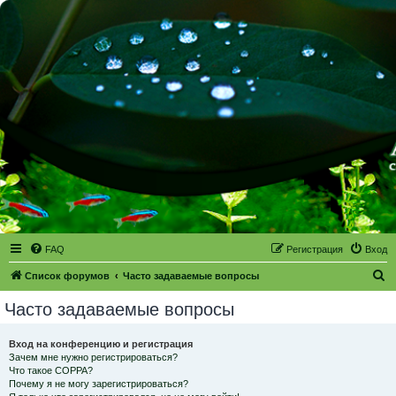
FAQ
Регистрация
Вход
П
Список форумов
Часто задаваемые вопросы
о
Часто задаваемые вопросы
и
с
Вход на конференцию и регистрация
Зачем мне нужно регистрироваться?
к
Что такое COPPA?
Почему я не могу зарегистрироваться?