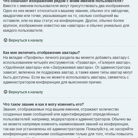
Что означают изображения рядом с моим именем пользователя?
Вместе с именем пользователя могут присутствовать два изображения.
Одно из них может относиться к вашему званию, обычно это звёздочки,
квадратики или точки, указывающие на то, сколько сообщений вы
оставили, или на ваш статус на конференции. Другое, обычно более
крупное, изображение известно как «аватара» и обычно уникально для
каждого пользователя.
Вернуться к началу
Как мне включить отображение аватары?
На вкладке «Профиль» личного раздела вы можете добавить аватару с
использованием четырёх инструментов: «Граватар», «Галерея аватар»,
«Удалённая аватара» или «Загружаемая аватара». От администратора
зависит, включена ли поддержка аватар, а также какие типы аватар могут
быть доступны. Если вы не можете использовать аватары, свяжитесь с
администратором конференции для выяснения причин.
Вернуться к началу
Что такое звание и как я могу изменить его?
Звания, отображаемые под вашим именем, отражают количество
созданных вами сообщений или идентифицируют определённых
пользователей: например, модераторов и администраторов. Обычно вы
не можете напрямую изменять наименования званий на конференции,
так как они установлены её администратором. Пожалуйста, не засоряйте
конференцию ненужными сообщениями только для того, чтобы повысить