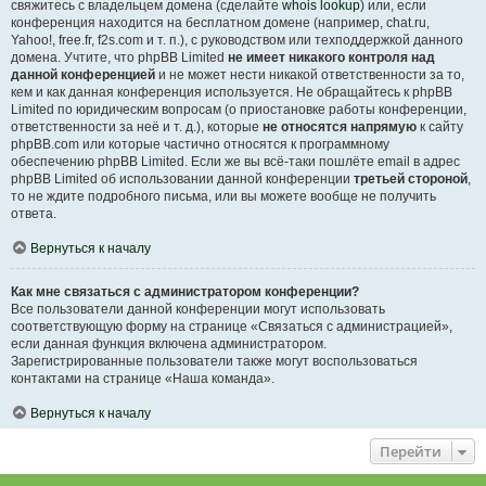
свяжитесь с владельцем домена (сделайте
whois lookup
) или, если
конференция находится на бесплатном домене (например, chat.ru,
Yahoo!, free.fr, f2s.com и т. п.), с руководством или техподдержкой данного
домена. Учтите, что phpBB Limited
не имеет никакого контроля над
данной конференцией
и не может нести никакой ответственности за то,
кем и как данная конференция используется. Не обращайтесь к phpBB
Limited по юридическим вопросам (о приостановке работы конференции,
ответственности за неё и т. д.), которые
не относятся напрямую
к сайту
phpBB.com или которые частично относятся к программному
обеспечению phpBB Limited. Если же вы всё-таки пошлёте email в адрес
phpBB Limited об использовании данной конференции
третьей стороной
,
то не ждите подробного письма, или вы можете вообще не получить
ответа.
Вернуться к началу
Как мне связаться с администратором конференции?
Все пользователи данной конференции могут использовать
соответствующую форму на странице «Связаться с администрацией»,
если данная функция включена администратором.
Зарегистрированные пользователи также могут воспользоваться
контактами на странице «Наша команда».
Вернуться к началу
Перейти