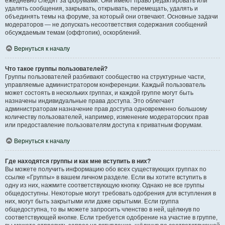
ежедневно следят за форумами. Они имеют право редактировать или
удалять сообщения, закрывать, открывать, перемещать, удалять и
объединять темы на форуме, за который они отвечают. Основные задачи
модераторов — не допускать несоответствия содержания сообщений
обсуждаемым темам (оффтопик), оскорблений.
Вернуться к началу
Что такое группы пользователей?
Группы пользователей разбивают сообщество на структурные части,
управляемые администратором конференции. Каждый пользователь
может состоять в нескольких группах, и каждой группе могут быть
назначены индивидуальные права доступа. Это облегчает
администраторам назначение прав доступа одновременно большому
количеству пользователей, например, изменение модераторских прав
или предоставление пользователям доступа к приватным форумам.
Вернуться к началу
Где находятся группы и как мне вступить в них?
Вы можете получить информацию обо всех существующих группах по
ссылке «Группы» в вашем личном разделе. Если вы хотите вступить в
одну из них, нажмите соответствующую кнопку. Однако не все группы
общедоступны. Некоторые могут требовать одобрения для вступления в
них, могут быть закрытыми или даже скрытыми. Если группа
общедоступна, то вы можете запросить членство в ней, щёлкнув по
соответствующей кнопке. Если требуется одобрение на участие в группе,