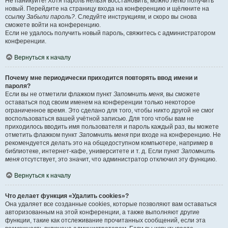
Не паникуйте! Хотя пароль нельзя восстановить, можно легко получить
новый. Перейдите на страницу входа на конференцию и щёлкните на
ссылку
Забыли пароль?
. Следуйте инструкциям, и скоро вы снова
сможете войти на конференцию.
Если не удалось получить новый пароль, свяжитесь с администратором
конференции.
Вернуться к началу
Почему мне периодически приходится повторять ввод имени и
пароля?
Если вы не отметили флажком пункт
Запомнить меня
, вы сможете
оставаться под своим именем на конференции только некоторое
ограниченное время. Это сделано для того, чтобы никто другой не смог
воспользоваться вашей учётной записью. Для того чтобы вам не
приходилось вводить имя пользователя и пароль каждый раз, вы можете
отметить флажком пункт
Запомнить меня
при входе на конференцию. Не
рекомендуется делать это на общедоступном компьютере, например в
библиотеке, интернет-кафе, университете и т. д. Если пункт
Запомнить
меня
отсутствует, это значит, что администратор отключил эту функцию.
Вернуться к началу
Что делает функция «Удалить cookies»?
Она удаляет все созданные cookies, которые позволяют вам оставаться
авторизованным на этой конференции, а также выполняют другие
функции, такие как отслеживание прочитанных сообщений, если эта