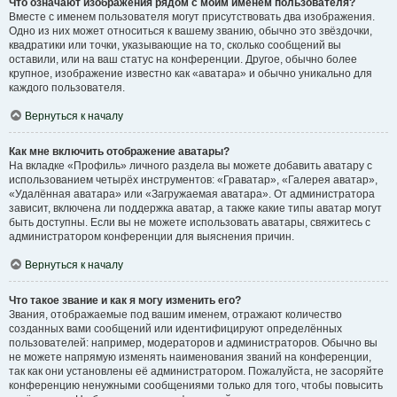
Что означают изображения рядом с моим именем пользователя?
Вместе с именем пользователя могут присутствовать два изображения.
Одно из них может относиться к вашему званию, обычно это звёздочки,
квадратики или точки, указывающие на то, сколько сообщений вы
оставили, или на ваш статус на конференции. Другое, обычно более
крупное, изображение известно как «аватара» и обычно уникально для
каждого пользователя.
Вернуться к началу
Как мне включить отображение аватары?
На вкладке «Профиль» личного раздела вы можете добавить аватару с
использованием четырёх инструментов: «Граватар», «Галерея аватар»,
«Удалённая аватара» или «Загружаемая аватара». От администратора
зависит, включена ли поддержка аватар, а также какие типы аватар могут
быть доступны. Если вы не можете использовать аватары, свяжитесь с
администратором конференции для выяснения причин.
Вернуться к началу
Что такое звание и как я могу изменить его?
Звания, отображаемые под вашим именем, отражают количество
созданных вами сообщений или идентифицируют определённых
пользователей: например, модераторов и администраторов. Обычно вы
не можете напрямую изменять наименования званий на конференции,
так как они установлены её администратором. Пожалуйста, не засоряйте
конференцию ненужными сообщениями только для того, чтобы повысить