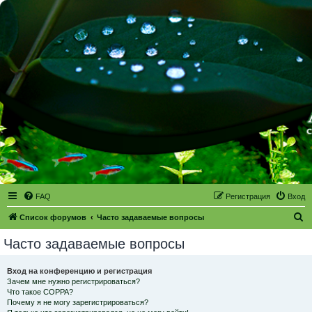
FAQ
Регистрация
Вход
П
Список форумов
Часто задаваемые вопросы
о
Часто задаваемые вопросы
и
с
Вход на конференцию и регистрация
Зачем мне нужно регистрироваться?
к
Что такое COPPA?
Почему я не могу зарегистрироваться?