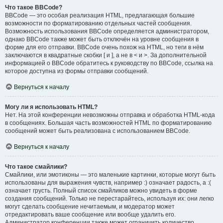
Что такое BBCode?
BBCode — это особая реализация HTML, предлагающая большие
возможности по форматированию отдельных частей сообщения.
Возможность использования BBCode определяется администратором,
однако BBCode также может быть отключён на уровне сообщения в
форме для его отправки. BBCode очень похож на HTML, но теги в нём
заключаются в квадратные скобки [ и ], а не в < и >. За дополнительной
информацией о BBCode обратитесь к руководству по BBCode, ссылка на
которое доступна из формы отправки сообщений.
Вернуться к началу
Могу ли я использовать HTML?
Нет. На этой конференции невозможны отправка и обработка HTML-кода
в сообщениях. Большая часть возможностей HTML по форматированию
сообщений может быть реализована с использованием BBCode.
Вернуться к началу
Что такое смайлики?
Смайлики, или эмотиконы — это маленькие картинки, которые могут быть
использованы для выражения чувств, например :) означает радость, а :(
означает грусть. Полный список смайликов можно увидеть в форме
создания сообщений. Только не перестарайтесь, используя их: они легко
могут сделать сообщение нечитаемым, и модератор может
отредактировать ваше сообщение или вообще удалить его.
Администратор конференции также может ограничить количество